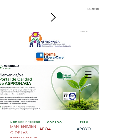
Fecha:
JULIO-2026
Edición: 05
NOMBRE PR0CESO
CÓDIGO
TIPO
MANTENIMIENT
APO4
APOYO
O DE LAS