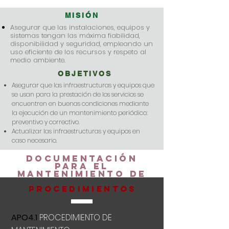
MISIÓN
Asegurar que las instalaciones, equipos y
sistemas tengan las máxima fiabilidad,
disponibilidad y seguridad, empleando un
uso eficiente de los recursos y respeto al
medio ambiente.
OBJETIVOS
​Asegurar que las infraestructuras y equipos que
se usan para la prestación de los servicios se
encuentren en buenas condiciones mediante
la ejecución de un mantenimiento periódico:
preventivo y correctivo.
Actualizar las infraestructuras y equipos en
caso necesario.
DOCUMENTACIÓN
PARA EL
MANTENIMIENTO DE
LAS INSTALACIONES
PROCEDIMIENTOS
APO4.1
PROCEDIMIENTO DE