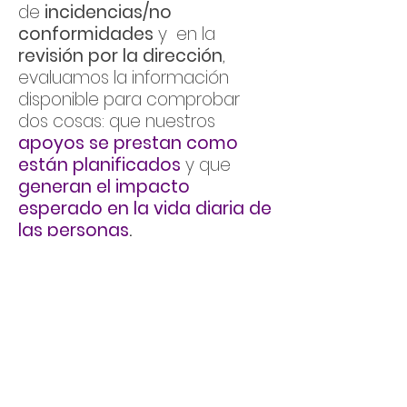
de
incidencias/no
conformidades
y en la
revisión por la dirección
,
evaluamos la información
disponible para comprobar
dos cosas: que nuestros
apoyos se prestan como
están planificados
y que
generan el impacto
esperado en la vida diaria de
las personas
.
Con ello evidenciamos la
eficacia del sistema de
gestión,
la utilidad de las
acciones emprendidas y
priorizamos
nuevas
mejoras
para seguir