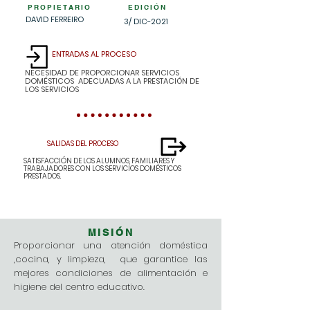
PROPIETARIO
EDICIÓN
DAVID FERREIRO
3/ DIC-2021
ENTRADAS AL PROCESO
NECESIDAD DE PROPORCIONAR SERVICIOS
DOMÉSTICOS ADECUADAS A LA PRESTACIÓN DE
LOS SERVICIOS
SALIDAS DEL PROCESO
SATISFACCIÓN DE LOS ALUMNOS, FAMILIARES Y
NOMBRE DEL
TRABAJADORES CON LOS SERVICIOS DOMÉSTICOS
PRESTADOS.
PROCESO
MISIÓN
Proporcionar una atención doméstica
,cocina, y limpieza, que garantice las
mejores condiciones de alimentación e
higiene del centro educativo.