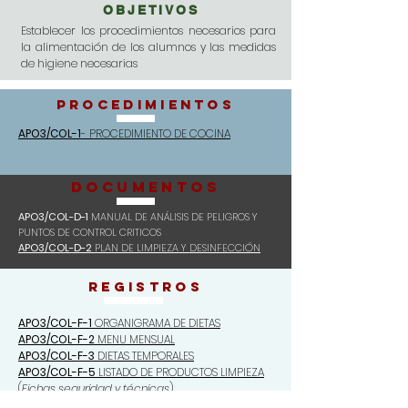
OBJETIVOS
Establecer los procedimientos necesarios para
la alimentación de los alumnos y las medidas
de higiene necesarias
PROCEDIMIENTOS
APO3/COL-1
- PROCEDIMIENTO DE COCINA
DOCUMENTOS
APO3/COL-D-1
MANUAL DE ANÁLISIS DE PELIGROS Y
PUNTOS DE CONTROL CRITICOS
APO3/COL-D-2
PLAN DE LIMPIEZA Y DESINFECCIÓN
REGISTROS
APO3/COL-F-1
ORGANIGRAMA DE DIETAS
APO3/COL-F-2
MENU MENSUAL
APO3/COL-F-3
DIETAS TEMPORALES
APO3/COL-F-5
LISTADO DE PRODUCTOS LIMPIEZA
(
Fichas seguridad y técnicas
)