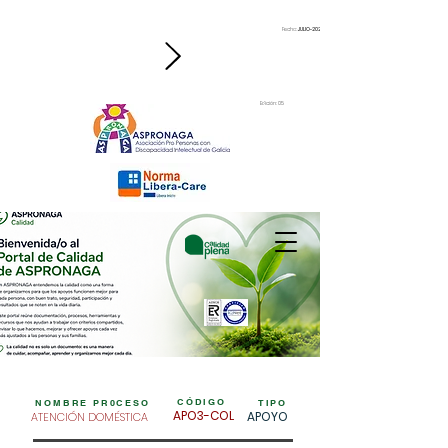
Fecha:
JULIO-2026
Edición: 05
CÓDIGO
NOMBRE PR0CESO
TIPO
APO3-COL
APOYO
ATENCIÓN DOMÉSTICA