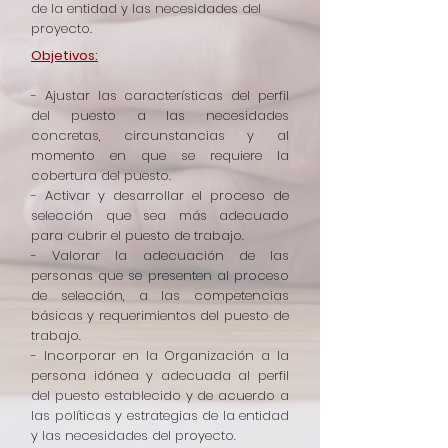
de la entidad y las necesidades del
proyecto.
Objetivos:
- Ajustar las características del perfil
del puesto a las necesidades
concretas, circunstancias y al
momento en que se requiere la
cobertura del puesto.
- Activar y desarrollar el proceso de
selección que sea más adecuado
para cubrir el puesto de trabajo.
- Valorar la adecuación de las
personas que se presenten al proceso
de selección, a las competencias
básicas y requerimientos del puesto de
trabajo.
- Incorporar en la Organización a la
persona idónea y adecuada al perfil
del puesto establecido y de acuerdo a
las políticas y estrategias de la entidad
y las necesidades del proyecto.