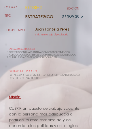
EST03-2
CODIGO
EDICION
TIPO
ESTRATEGICO
3 / NOV 2015
Juan Fontela Pérez
PROPIETARIO
Enviar un mensaje al propietario
ENTRADAS AL PROCESO
CONTAR CON UNA PLANTILLA CON LOS REQUERIMIENTOS
ADECUADOS A LOS PERFILES COMPETENCIALES ESTABLECIDOS
CUBRIR LAS VACANTES QUE SE PRODUZCAN
SALIDAS DEL PROCESO
LA INCORPORACIÓN DE LOS MEJORES CANDIDATOS A
LOS PUESTOS VACANTES
Misión:
CUBRIR un puesto de trabajo vacante
con la persona más adecuada al
perfil del puesto establecido y de
acuerdo a las políticas y estrategias