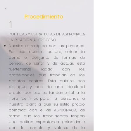
Procedimiento
1
POLÍTICAS Y ESTRATEGIAS DE ASPRONAGA
EN RELACIÓN AL PROCESO
Nuestra estratégica son las personas.
Por eso nuestra cultura, entendida
como el conjunto de formas de
pensar, de sentir y de actuar, está
fuertemente ligada con los
profesionales que trabajan en los
distintos centros. Esta cultura nos
distingue y nos da una identidad
propia, por eso es fundamental a la
hora de incorporar a personas a
nuestra plantilla, que su estilo propio
coincida con el de ASPRONAGA, de
forma que los trabajadores tengan
una actitud espontanea coincidente
con la esencia y valores de la