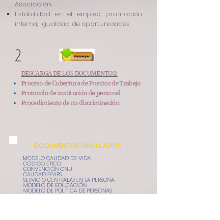
Asociación
Estabilidad en el empleo, promoción
interna, igualdad de oportunidades
2
DESCARGA DE LOS DOCUMENTOS:
Proceso de Cobertura de Puestos de Trabajo
Protocolo de sustitución de personal
Procedimiento de no discriminación
DOCUMENTOS VINCULADOS
. MODELO CALIDAD DE VIDA
· CÓDIGO ÉTICO
· CONVENCIÓN ONU
· CALIDAD FEAPS
· SERVICIO CENTRADO EN LA PERSONA
· MODELO DE EDUCACIÓN
· MODELO DE POLÍTICA DE PERSONAS