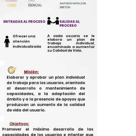
CODIGO
TIPO
ANTONIO NAYA /
LÚA
CRB2
ESENCIAL
BRETÓN
ENTRADAS AL PROCESO
SALIDAS AL
PROCESO
A cada usuario se le
Ofrecer una
elabora un plan de
atención
trabajo individual,
individualizada
encaminado a aumentar
su Calidad de Vida.
Misión:
Elaborar y aprobar un plan individual
de trabajo para los usuarios, orientado
al desarrollo o mantenimiento de
capacidades, a la adaptación del
ámbito y a la presencia de apoyos que
produzcan un aumento de la calidad
de
vida
del usuario.
Objetivos:
Promover el
máximo
desarrollo de las
capacidades de los usuarios e intentar que