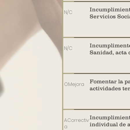
Incumplimient
N/C
Servicios Soci
Incumplimento
N/C
Sanidad, acta 
Fomentar la pa
O.Mejora
actividades ter
Incumplimiento
A.Correctiv
individual de 
a