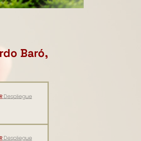
rdo Baró,
R
Despliegue
R
Despliegue