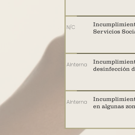
Incumplimient
N/C
Servicios Soci
Incumplimiento
A.Interna
desinfección 
Incumplimiento
A.Interna
en algunas zon