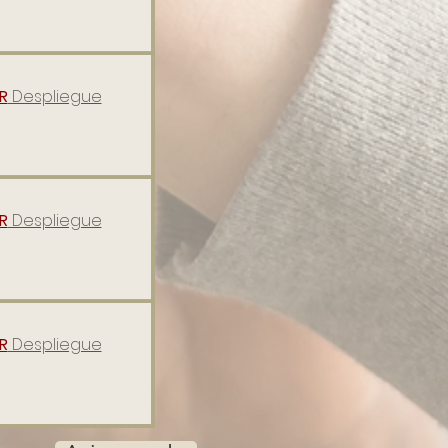
R
Despliegue
R
Despliegue
R
Despliegue