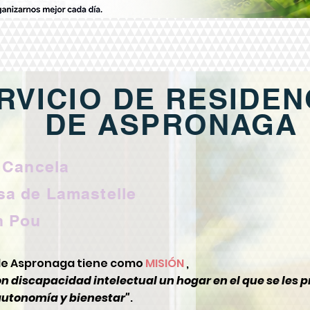
RVICIO DE RESIDEN
DE ASPRONAGA
 Cancela
sa de Lamastelle
n Pou
s de Aspronaga tiene como
MISIÓN
,
on discapacidad intelectual un hogar en el que se les 
autonomía y bienestar"
.