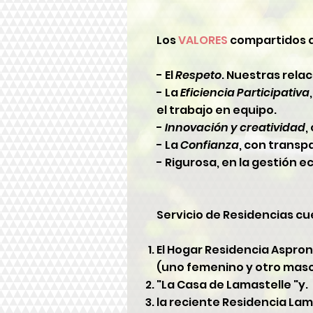
Los
VALORES
compartidos qu
- El
Respeto
. Nuestras rela
- La
Eficiencia Participativa
el trabajo en equipo.
-
Innovación y creatividad
,
- La
Confianza
, con transp
- Rigurosa, en la gestión ec
Servicio de Residencias cu
El Hogar Residencia Aspron
(uno femenino y otro masc
"La Casa de Lamastelle "y.
la reciente Residencia Lama