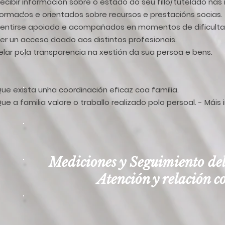
Recibir información sobre o estado do seu fillo/tutelado nas 
formados e orientados sobre recursos e prestacións socias.
Sentirse apoiado e acompañados en momentos de dificult
Ter un acceso doado aos distintos profesionais.
elar pola transparencia na xestión da sua persoa e bens.
Que exista unha coordinación eficaz coa familia.
Que a familia valore o traballo realizado polo persoal. - Máis 
Mediciones y Seguimiento del
Atención y relación c