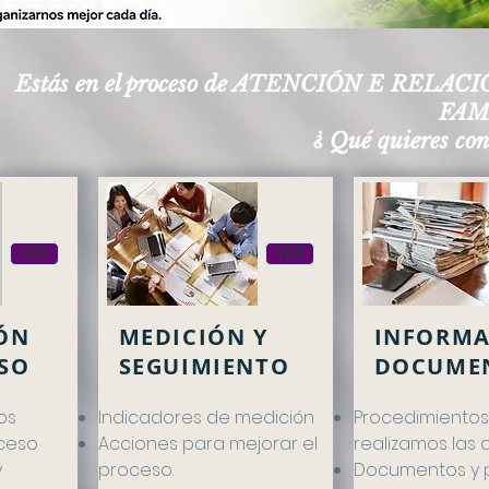
Estás en el proceso de ATENCIÓN E RELA
FAMI
¿ Qué quieres cons
VER
VER
ÓN
MEDICIÓN Y
INFORMA
SO
SEGUIMIENTO
DOCUME
os
Indicadores de medición
Procedimiento
oceso
Acciones para mejorar el
realizamos las 
y
proceso.
Documentos y 