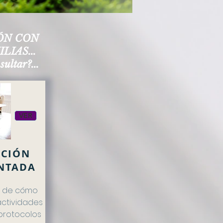
CIÓN CON
LIAS...
ultar?...
VER
CIÓN
NTADA
s de cómo
actividades
protocolos