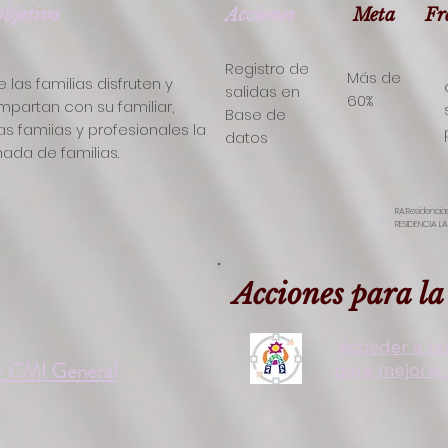
bjetivo
Acciones
Meta
Fr
Registro de
Más de
 las familias disfruten y
salidas en
60%
partan con su familiar,
Base de
as famiias y profesionales la
datos
nada de familias.
RA:Residenci
RESIDENCIA L
Acciones para la 
Acceder a la
r CMI General
para mejorar