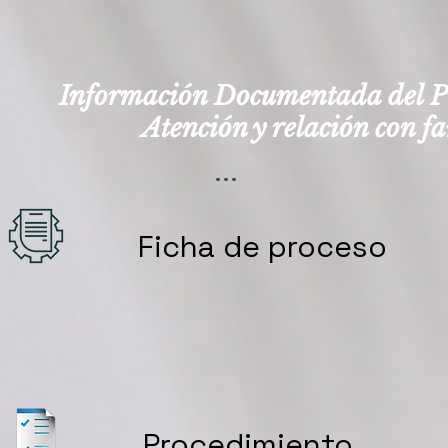
Información Documentada del P
Atención y relación con f
...
Ficha de proceso
Procedimiento