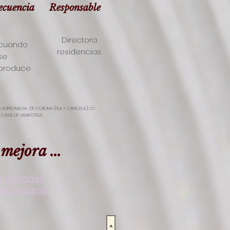
ecuencia
Responsable
Directora
cuando
residencias
se
produce
as ASPRONAGA DE CORUÑA (PLA Y CANCELA); LC:
A CASA DE LAMASTELLE
mejora ...
s acciones
 el proceso
>