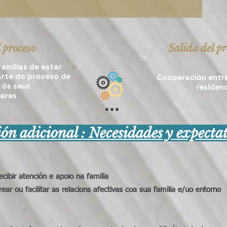
 proceso
Salida del p
amilias de estar
arte do proceso de
Cooperación entre
 ós seus
residen
iares
...
ón adicional : Necesidades y expectat
ecibir atención e apoio na familia
rear ou facilitar as relacions afectivas coa sua familia e/uo entorno