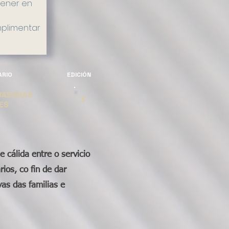
ener en
mplimentar
ARIO
EDICIÓN
JADORAS
3
ES
 cálida entre o servicio
rios, co fin de dar
as das familias e