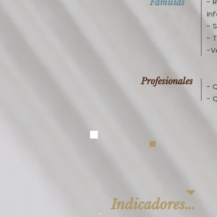
- 
Familias
in
- 
- 
-V
Profesionales
- 
- 
Indicadores...