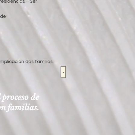
residencias - Ser
ade
implicación das familias.
>
 proceso de
on familias.