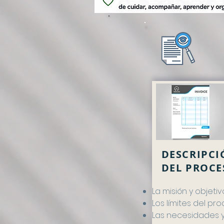
DESCRIPCI
DEL PROCE
La misión y objetiv
Los límites del pr
Las necesidades 