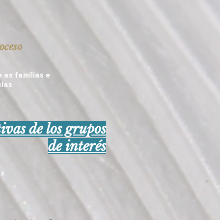
roceso
 as familias e
cias
ivas de los grupos
de interés