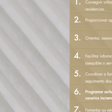
1.
Conseguir unha 
residencias.
2.
Proporcionar ap
3.
Orientar, asesor
4.
Facilitar infor
asequible o serv
5.
Coordinar a fam
seguimento dos
6.
Programar activ
usuarios
increm
7.
Fomentar as rel