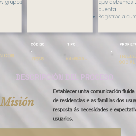
os grupos
que debemos t
cuenta.
Registros a cu
CÓDIGO
TIPO
PROPIET
ÓN CON
TRABA
ESENCIAL
RES5
SOCIAL
DESCRIPCIÓN DEL PROCESO
Establecer unha comunicación fluída e
Misión
de residencias e as familias dos usua
resposta ás necesidades e expectativ
usuarios.