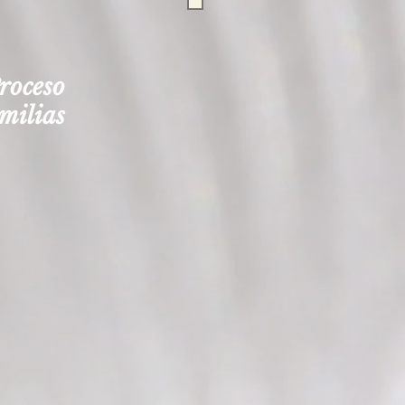
roceso
amilias