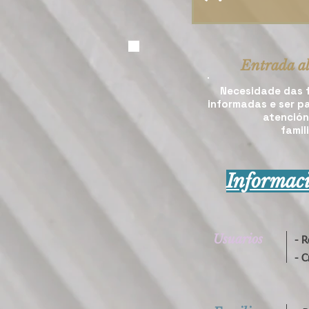
Entrada al
Necesidade das f
informadas e ser p
atención
famil
Informaci
Usuarios
- R
- C